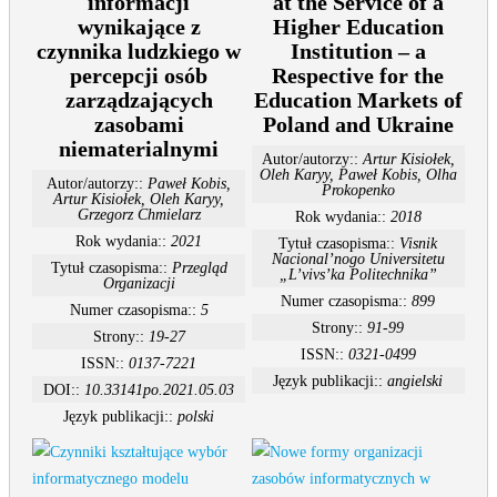
informacji
at the Service of a
wynikające z
Higher Education
czynnika ludzkiego w
Institution – a
percepcji osób
Respective for the
zarządzających
Education Markets of
zasobami
Poland and Ukraine
niematerialnymi
Autor/autorzy::
Artur Kisiołek,
Oleh Karyy, Paweł Kobis, Olha
Autor/autorzy::
Paweł Kobis,
Prokopenko
Artur Kisiołek, Oleh Karyy,
Grzegorz Chmielarz
Rok wydania::
2018
Rok wydania::
2021
Tytuł czasopisma::
Visnik
Nacional’nogo Universitetu
Tytuł czasopisma::
Przegląd
„L’vivs’ka Politechnika”
Organizacji
Numer czasopisma::
899
Numer czasopisma::
5
Strony::
91-99
Strony::
19-27
ISSN::
0321-0499
ISSN::
0137-7221
Język publikacji::
angielski
DOI::
10.33141po.2021.05.03
Język publikacji::
polski