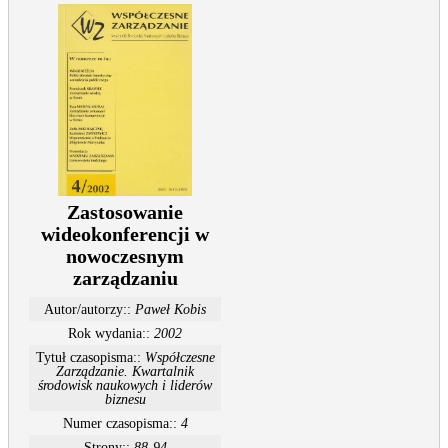
Zastosowanie
wideokonferencji w
nowoczesnym
zarządzaniu
Autor/autorzy::
Paweł Kobis
Rok wydania::
2002
Tytuł czasopisma::
Współczesne
Zarządzanie. Kwartalnik
środowisk naukowych i liderów
biznesu
Numer czasopisma::
4
Strony::
88-94