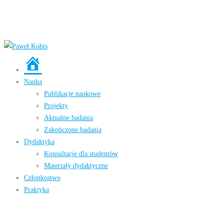
Strona
główna
Nauka
Publikacje naukowe
Projekty
Aktualne badania
Zakończone badania
Dydaktyka
Konsultacje dla studentów
Materiały dydaktyczne
Członkostwo
Praktyka