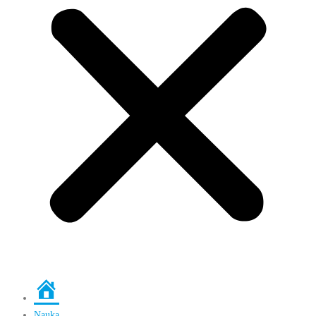
Strona
główna
Nauka