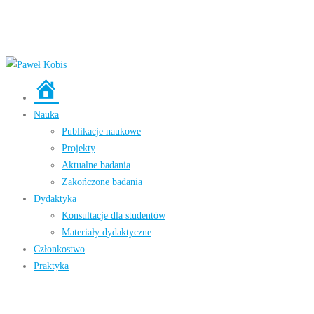
Strona
główna
Nauka
Publikacje naukowe
Projekty
Aktualne badania
Zakończone badania
Dydaktyka
Konsultacje dla studentów
Materiały dydaktyczne
Członkostwo
Praktyka