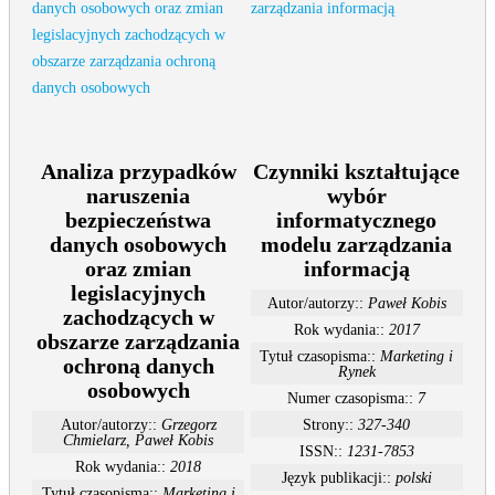
Analiza przypadków
Czynniki kształtujące
naruszenia
wybór
bezpieczeństwa
informatycznego
danych osobowych
modelu zarządzania
oraz zmian
informacją
legislacyjnych
Autor/autorzy::
Paweł Kobis
zachodzących w
Rok wydania::
2017
obszarze zarządzania
Tytuł czasopisma::
Marketing i
ochroną danych
Rynek
osobowych
Numer czasopisma::
7
Autor/autorzy::
Grzegorz
Strony::
327-340
Chmielarz, Paweł Kobis
ISSN::
1231-7853
Rok wydania::
2018
Język publikacji::
polski
Tytuł czasopisma::
Marketing i