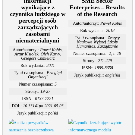
informacji
SME Sector
wynikające z
Enterprises – Results
czynnika ludzkiego w
of the Research
percepcji osób
Autor/autorzy::
Paweł Kobis
zarządzających
Rok wydania::
2018
zasobami
Tytuł czasopisma::
Zeszyty
niematerialnymi
Naukowe Wyższej Szkoły
Humanitas. Zarządzanie
Autor/autorzy::
Paweł Kobis,
Numer czasopisma::
2, t. 19
Artur Kisiołek, Oleh Karyy,
Grzegorz Chmielarz
Strony::
211-229
Rok wydania::
2021
ISSN::
1899-8658
Tytuł czasopisma::
Przegląd
Język publikacji::
angielski
Organizacji
Numer czasopisma::
5
Strony::
19-27
ISSN::
0137-7221
DOI::
10.33141po.2021.05.03
Język publikacji::
polski