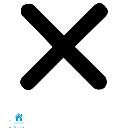
Strona
główna
Nauka