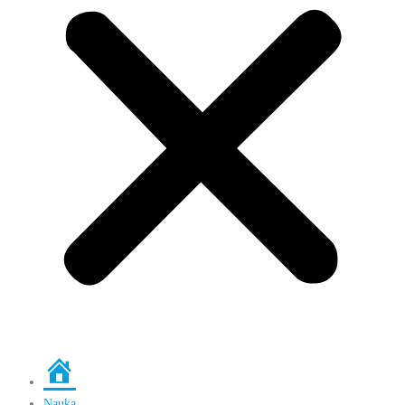
Strona
główna
Nauka