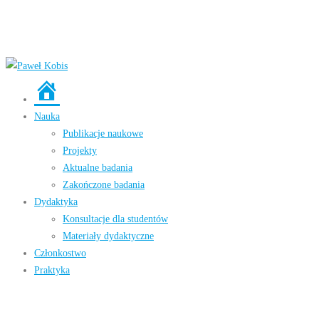
Strona
główna
Nauka
Publikacje naukowe
Projekty
Aktualne badania
Zakończone badania
Dydaktyka
Konsultacje dla studentów
Materiały dydaktyczne
Członkostwo
Praktyka