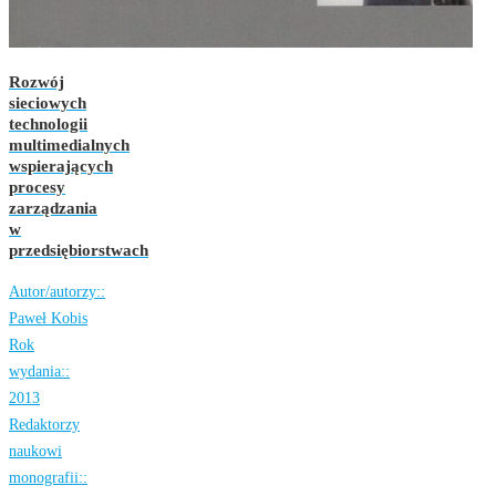
Rozwój
sieciowych
technologii
multimedialnych
wspierających
procesy
zarządzania
w
przedsiębiorstwach
Autor/autorzy::
Paweł Kobis
Rok
wydania::
2013
Redaktorzy
naukowi
monografii::