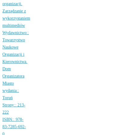
organizacji.
Zarządzanie z
wykorzystaniem
multimediów
Wydawnictwo::
Towarzystwo
Naukowe
Organizacji i
Kierownictwa.
Dom
Organizatora
Miasto
wydania::
Toruń
Strony::
213-
222
ISBN::
978-
83-7285-692-
0