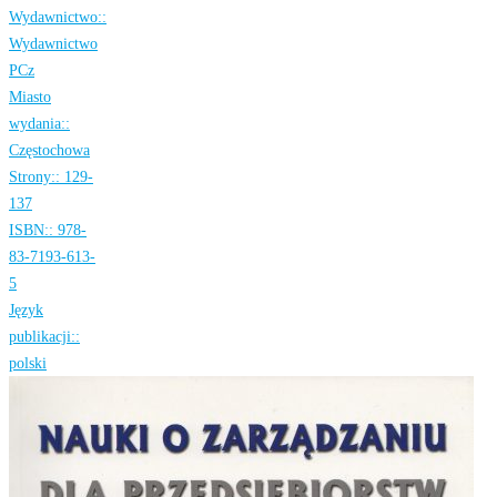
Wydawnictwo::
Wydawnictwo
PCz
Miasto
wydania::
Częstochowa
Strony::
129-
137
ISBN::
978-
83-7193-613-
5
Język
publikacji::
polski