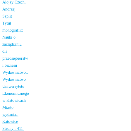
Alojzy Czech,
Andrzej
Szplit
Tytuł
monografii::
Nauki o
zarządzaniu
dla
przedsiębiorstw
i biznesu
Wydawnictwo::
Wydawnictwo
Uniwersytetu
Ekonomicznego
w Katowicach
Miasto
wydania::
Katowice
Strony::
411-