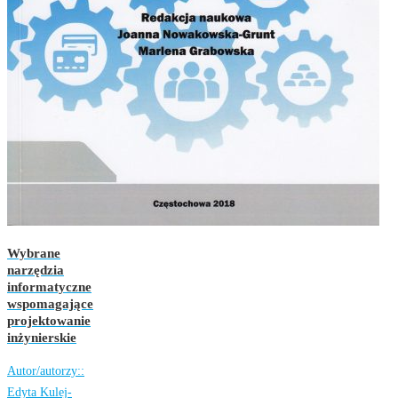
Wybrane
narzędzia
informatyczne
wspomagające
projektowanie
inżynierskie
Autor/autorzy::
Edyta Kulej-