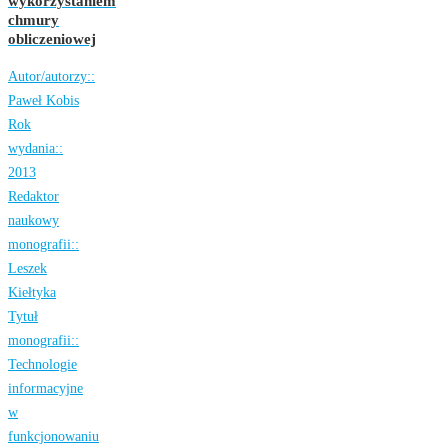
wykorzystaniem
chmury
obliczeniowej
Autor/autorzy::
Paweł Kobis
Rok
wydania::
2013
Redaktor
naukowy
monografii::
Leszek
Kiełtyka
Tytuł
monografii::
Technologie
informacyjne
w
funkcjonowaniu