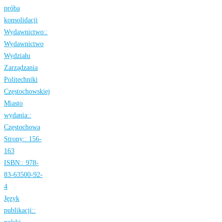
próba
konsolidacji
Wydawnictwo::
Wydawnictwo
Wydziału
Zarządzania
Politechniki
Częstochowskiej
Miasto
wydania::
Częstochowa
Strony::
156-
163
ISBN::
978-
83-63500-92-
4
Język
publikacji::
polski