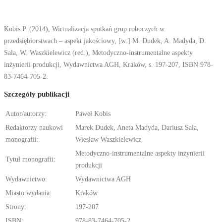
Kobis P. (2014), Wirtualizacja spotkań grup roboczych w
przedsiębiorstwach – aspekt jakościowy, [w:] M. Dudek, A. Madyda, D.
Sala, W. Waszkielewicz (red.), Metodyczno-instrumentalne aspekty
inżynierii produkcji, Wydawnictwa AGH, Kraków, s. 197-207, ISBN 978-
83-7464-705-2.
Szczegóły publikacji
Autor/autorzy:
Paweł Kobis
Redaktorzy naukowi
Marek Dudek, Aneta Madyda, Dariusz Sala,
monografii:
Wiesław Waszkielewicz
Metodyczno-instrumentalne aspekty inżynierii
Tytuł monografii:
produkcji
Wydawnictwo:
Wydawnictwa AGH
Miasto wydania:
Kraków
Strony:
197-207
ISBN:
978-83-7464-705-2