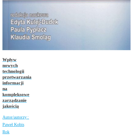
Wpływ
nowych
technologii
przetwarzania
informacji
na
kompleksowe
zarządzanie
jakością
Autor/autorzy::
Paweł Kobis
Rok