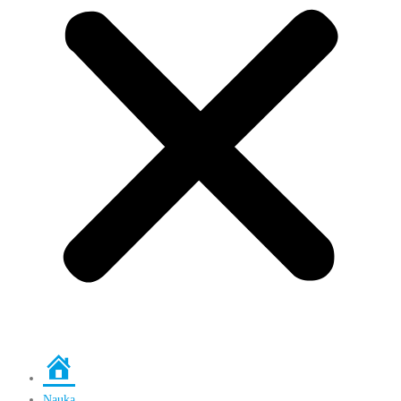
Strona
główna
Nauka