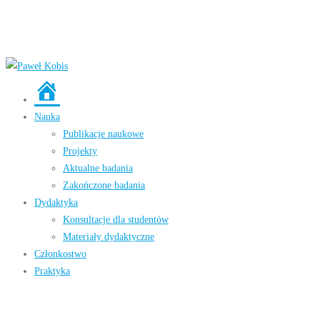
Strona
główna
Nauka
Publikacje naukowe
Projekty
Aktualne badania
Zakończone badania
Dydaktyka
Konsultacje dla studentów
Materiały dydaktyczne
Członkostwo
Praktyka