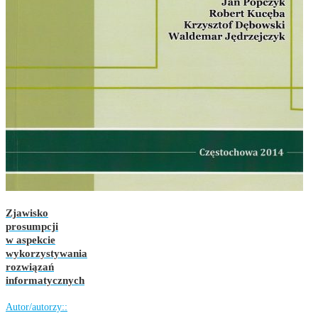
Zjawisko
prosumpcji
w aspekcie
wykorzystywania
rozwiązań
informatycznych
Autor/autorzy::