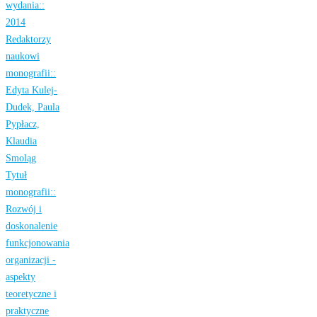
wydania::
2014
Redaktorzy
naukowi
monografii::
Edyta Kulej-
Dudek, Paula
Pypłacz,
Klaudia
Smoląg
Tytuł
monografii::
Rozwój i
doskonalenie
funkcjonowania
organizacji -
aspekty
teoretyczne i
praktyczne