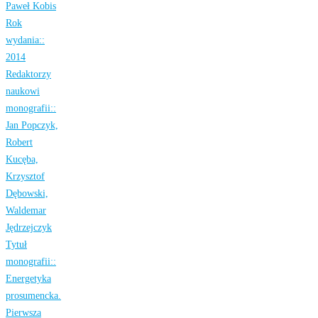
Paweł Kobis
Rok
wydania::
2014
Redaktorzy
naukowi
monografii::
Jan Popczyk,
Robert
Kucęba,
Krzysztof
Dębowski,
Waldemar
Jędrzejczyk
Tytuł
monografii::
Energetyka
prosumencka.
Pierwsza